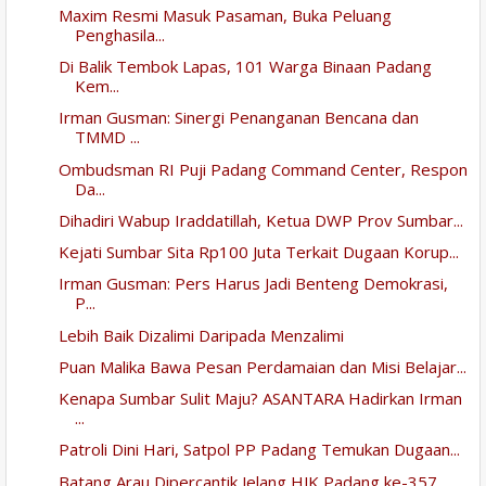
Maxim Resmi Masuk Pasaman, Buka Peluang
Penghasila...
Di Balik Tembok Lapas, 101 Warga Binaan Padang
Kem...
Irman Gusman: Sinergi Penanganan Bencana dan
TMMD ...
Ombudsman RI Puji Padang Command Center, Respon
Da...
Dihadiri Wabup Iraddatillah, Ketua DWP Prov Sumbar...
Kejati Sumbar Sita Rp100 Juta Terkait Dugaan Korup...
Irman Gusman: Pers Harus Jadi Benteng Demokrasi,
P...
Lebih Baik Dizalimi Daripada Menzalimi
Puan Malika Bawa Pesan Perdamaian dan Misi Belajar...
Kenapa Sumbar Sulit Maju? ASANTARA Hadirkan Irman
...
Patroli Dini Hari, Satpol PP Padang Temukan Dugaan...
Batang Arau Dipercantik Jelang HJK Padang ke-357