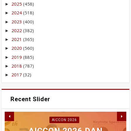
2025
(458)
►
2024
(518)
►
2023
(400)
►
2022
(382)
►
2021
(365)
►
2020
(560)
►
2019
(885)
►
2018
(787)
►
2017
(32)
►
Recent Slider
RABU INI MAHASISWA
AICCON 2026
AKAN BERDEMONSTRASI
PERBAIKAN IPA GUNUNG
WAKO FADLY AMRAN
AICCON 2026 DAN