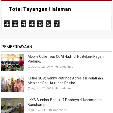
Total Tayangan Halaman
4
2
4
4
0
5
7
PEMBERDAYAAN
Mobile Coke Tour CCAI Hadir di Politeknik Negeri
Padang.
Agustus 22, 2019
undefined
Ketua GOW, Genny Putrinda Apresiasi Pelatihan
Menjahit Baju Kuruang Basiba
Agustus 21, 2019
undefined
LKKS Sumbar Bentuk 7 Posdaya di Kecamatan
Banuhampu
Juli 17, 2019
undefined