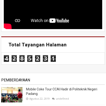
Total Tayangan Halaman
4
2
8
5
2
3
1
PEMBERDAYAAN
Mobile Coke Tour CCAI Hadir di Politeknik Negeri
Padang.
Agustus 22, 2019
undefined