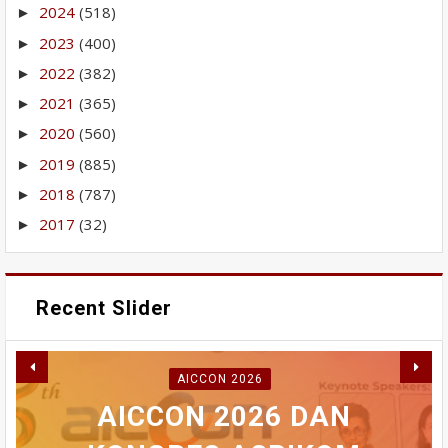
2024
(518)
►
2023
(400)
►
2022
(382)
►
2021
(365)
►
2020
(560)
►
2019
(885)
►
2018
(787)
►
2017
(32)
►
Recent Slider
RABU INI MAHASISWA
AICCON 2026
AKAN BERDEMONSTRASI
PERBAIKAN IPA GUNUNG
WAKO FADLY AMRAN
AICCON 2026 DAN