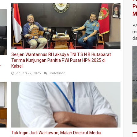
P
M
P
mu
da
Sesjen Wantannas RI Laksdya TNI T.S.N.B Hutabarat
Terima Kunjungan Panitia PWI Pusat HPN 2025 di
r
Kalsel
Januari 22, 2025
undefined
Tak Ingin Jadi Wartawan, Malah Direkrut Media