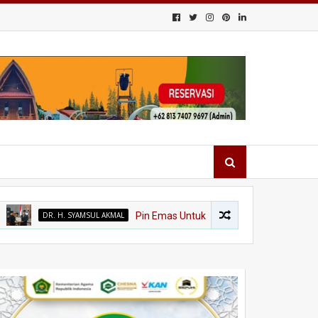
DR. H. SYAMSUL AKMAL
Pin Emas Untuk Dr. Syamsul Akmal, Sang Penjaga