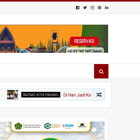
BAZNAS KOTA PADANG
Di Hari Jadi Kota Padang ke-357, Wawako Maigu