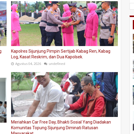
g
Kapolres Sijunjung Pimpin Sertijab Kabag Ren, Kabag
Log, Kasat Reskrim, dan Dua Kapolsek.
Agustus 04, 2026
undefined
Meriahkan Car Free Day, Bhakti Sosial Yang Diadakan
Komunitas Topung Sijunjung Diminati Ratusan
Masyarakat