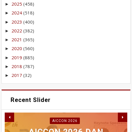
2025
(458)
►
2024
(518)
►
2023
(400)
►
2022
(382)
►
2021
(365)
►
2020
(560)
►
2019
(885)
►
2018
(787)
►
2017
(32)
►
Recent Slider
RABU INI MAHASISWA
AICCON 2026
AKAN BERDEMONSTRASI
PERBAIKAN IPA GUNUNG
WAKO FADLY AMRAN
AICCON 2026 DAN