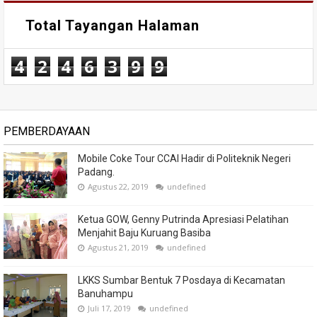
Total Tayangan Halaman
4
2
4
6
3
9
9
PEMBERDAYAAN
Mobile Coke Tour CCAI Hadir di Politeknik Negeri
Padang.
Agustus 22, 2019
undefined
Ketua GOW, Genny Putrinda Apresiasi Pelatihan
Menjahit Baju Kuruang Basiba
Agustus 21, 2019
undefined
LKKS Sumbar Bentuk 7 Posdaya di Kecamatan
Banuhampu
Juli 17, 2019
undefined