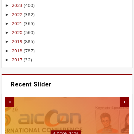
2023
(400)
►
2022
(382)
►
2021
(365)
►
2020
(560)
►
2019
(885)
►
2018
(787)
►
2017
(32)
►
Recent Slider
RABU INI MAHASISWA AKAN
PERBAIKAN IPA GUNUNG
WAKO FADLY AMRAN TERIMA
BERDEMONSTRASI DI
PANGILUN DIMULAI,
AICCON 2026