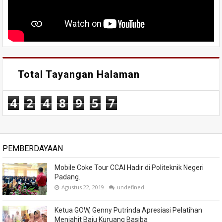
Total Tayangan Halaman
4
2
4
8
9
5
7
PEMBERDAYAAN
Mobile Coke Tour CCAI Hadir di Politeknik Negeri
Padang.
Agustus 22, 2019
undefined
Ketua GOW, Genny Putrinda Apresiasi Pelatihan
Menjahit Baju Kuruang Basiba