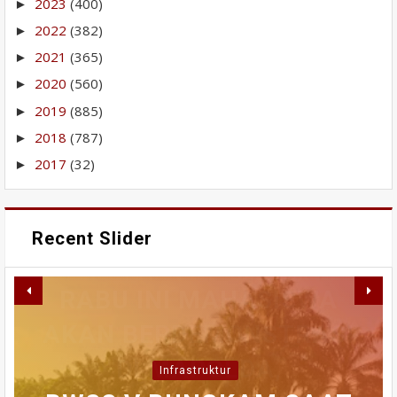
2023
(400)
►
2022
(382)
►
2021
(365)
►
2020
(560)
►
2019
(885)
►
2018
(787)
►
2017
(32)
►
Recent Slider
Demonstrasi
RABU INI MAHASISWA
AKAN BERDEMONSTRASI
PERBAIKAN IPA GUNUNG
WAKO FADLY AMRAN
AICCON 2026 DAN
TERIMA TIM MONITORING
PANGILUN DIMULAI,
KONGRES ASPIKOM
DI MAPOLDA,