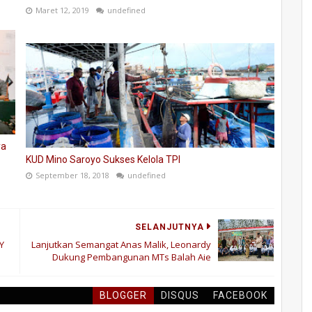
Maret 12, 2019
undefined
ya
KUD Mino Saroyo Sukses Kelola TPI
September 18, 2018
undefined
SELANJUTNYA
Y
Lanjutkan Semangat Anas Malik, Leonardy
Dukung Pembangunan MTs Balah Aie
BLOGGER
DISQUS
FACEBOOK