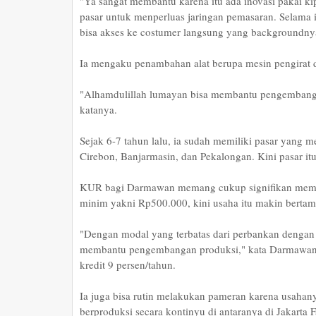
"Ya sangat membantu karena itu ada inovasi pakai 
pasar untuk menperluas jaringan pemasaran. Selama in
bisa akses ke costumer langsung yang backgroundny
Ia mengaku penambahan alat berupa mesin pengirat 
"Alhamdulillah lumayan bisa membantu pengembang
katanya.
Sejak 6-7 tahun lalu, ia sudah memiliki pasar yang me
Cirebon, Banjarmasin, dan Pekalongan. Kini pasar it
KUR bagi Darmawan memang cukup signifikan memb
minim yakni Rp500.000, kini usaha itu makin berta
"Dengan modal yang terbatas dari perbankan dengan 
membantu pengembangan produksi," kata Darmawan
kredit 9 persen/tahun.
Ia juga bisa rutin melakukan pameran karena usah
berproduksi secara kontinyu di antaranya di Jakarta