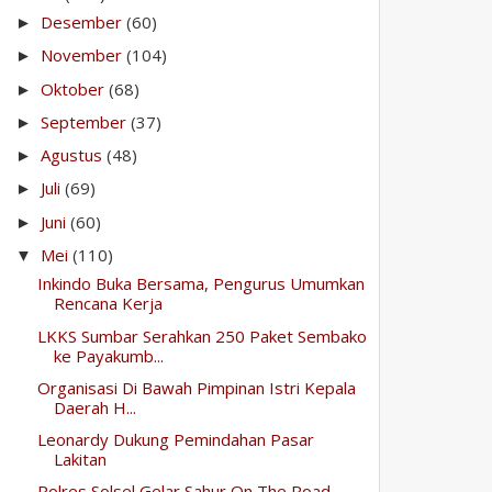
Desember
(60)
►
November
(104)
►
Oktober
(68)
►
September
(37)
►
Agustus
(48)
►
Juli
(69)
►
Juni
(60)
►
Mei
(110)
▼
Inkindo Buka Bersama, Pengurus Umumkan
Rencana Kerja
LKKS Sumbar Serahkan 250 Paket Sembako
ke Payakumb...
Organisasi Di Bawah Pimpinan Istri Kepala
Daerah H...
Leonardy Dukung Pemindahan Pasar
Lakitan
Polres Solsel Gelar Sahur On The Road,