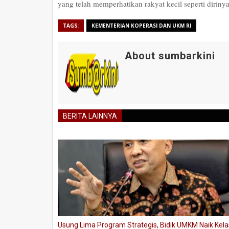
yang telah memperhatikan rakyat kecil seperti dirinya
TAGS:
KEMENTERIAN KOPERASI DAN UKM RI
About sumbarkini
BERITA LAINNYA
Usung Lima Program Strategis, Bidik UMKM Naik Kela