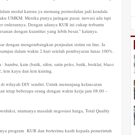
alam modal karena ya memang permodalan jadi kendala
pelaku UMKM. Mereka punya jaringan pasar, inovasi ada tapi
over orderannya. Dengan adanya KUR ini cukup terbantu
esanan dengan kuantitas yang lebih besar," katanya.
r dengan mengembangkan penjualan sistim on line. Ia
ampai dalam waktu 2 hari setelah pembayaran lunas 100%.
bambu, kain (batik, sifon, satin peles, batik, broklat, blaco
O2, lem kayu dan lem kuning.
 di wilayah DIY sendiri. Untuk menunjang kelancaran
n tetap beberapa orang dengan waktu kerja jam 08.00 –
 produksi, utamanya masalah negosiasi harga, Total Quality
nya program KUR dan berterima kasih kepada pemerintah