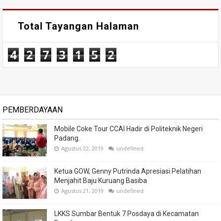
Total Tayangan Halaman
4
2
7
3
1
5
2
PEMBERDAYAAN
Mobile Coke Tour CCAI Hadir di Politeknik Negeri
Padang.
Agustus 22, 2019
undefined
Ketua GOW, Genny Putrinda Apresiasi Pelatihan
Menjahit Baju Kuruang Basiba
Agustus 21, 2019
undefined
LKKS Sumbar Bentuk 7 Posdaya di Kecamatan