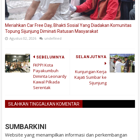
Meriahkan Car Free Day, Bhakti Sosial Yang Diadakan Komunitas
Topung Sijunjung Diminati Ratusan Masyarakat
Agustus 02, 2026
undefined
SELANJUTNYA
SEBELUMNYA
FKPPI Kota
Payakumbuh
Kunjungan Kerja
Diminta Leonardy
Kajati Sumbar ke
Kawal Pilkada
Sijunjung
Serentak
SILAHKAN TINGGALKAN KOMENTAR
BLOGGER
DISQUS
FACEBOOK
SUMBARKINI
Website yang menampilkan informasi dan perkembangan