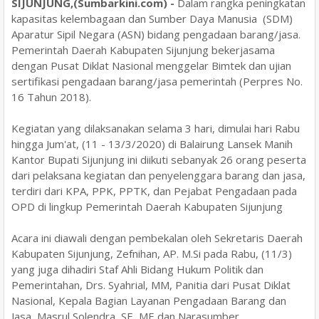
SIJUNJUNG,(Sumbarkini.com) -
Dalam rangka peningkatan
kapasitas kelembagaan dan Sumber Daya Manusia (SDM)
Aparatur Sipil Negara (ASN) bidang pengadaan barang/jasa.
Pemerintah Daerah Kabupaten Sijunjung bekerjasama
dengan Pusat Diklat Nasional menggelar Bimtek dan ujian
sertifikasi pengadaan barang/jasa pemerintah (Perpres No.
16 Tahun 2018).
Kegiatan yang dilaksanakan selama 3 hari, dimulai hari Rabu
hingga Jum'at, (11 - 13/3/2020) di Balairung Lansek Manih
Kantor Bupati Sijunjung ini diikuti sebanyak 26 orang peserta
dari pelaksana kegiatan dan penyelenggara barang dan jasa,
terdiri dari KPA, PPK, PPTK, dan Pejabat Pengadaan pada
OPD di lingkup Pemerintah Daerah Kabupaten Sijunjung
Acara ini diawali dengan pembekalan oleh Sekretaris Daerah
Kabupaten Sijunjung, Zefnihan, AP. M.Si pada Rabu, (11/3)
yang juga dihadiri Staf Ahli Bidang Hukum Politik dan
Pemerintahan, Drs. Syahrial, MM, Panitia dari Pusat Diklat
Nasional, Kepala Bagian Layanan Pengadaan Barang dan
Jasa, Masrul Solendra, SE, ME dan Narasumber.