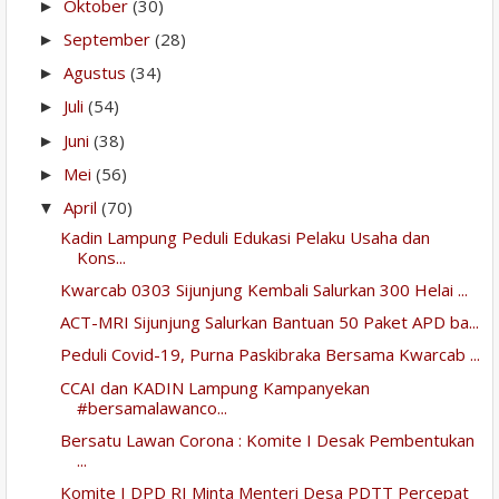
Oktober
(30)
►
September
(28)
►
Agustus
(34)
►
Juli
(54)
►
Juni
(38)
►
Mei
(56)
►
April
(70)
▼
Kadin Lampung Peduli Edukasi Pelaku Usaha dan
Kons...
Kwarcab 0303 Sijunjung Kembali Salurkan 300 Helai ...
ACT-MRI Sijunjung Salurkan Bantuan 50 Paket APD ba...
Peduli Covid-19, Purna Paskibraka Bersama Kwarcab ...
CCAI dan KADIN Lampung Kampanyekan
#bersamalawanco...
Bersatu Lawan Corona : Komite I Desak Pembentukan
...
Komite I DPD RI Minta Menteri Desa PDTT Percepat