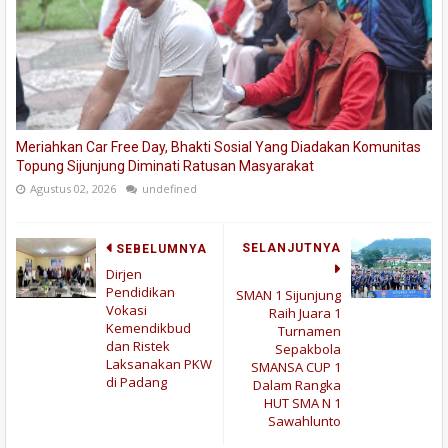
Meriahkan Car Free Day, Bhakti Sosial Yang Diadakan Komunitas
Topung Sijunjung Diminati Ratusan Masyarakat
Agustus 02, 2026
undefined
SELANJUTNYA
SEBELUMNYA
Dirjen
Pendidikan
SMAN 1 Sijunjung
Vokasi
Raih Juara 1
Kemendikbud
Turnamen
dan Ristek
Sepakbola
Laksanakan PKW
SMANSA CUP 1
di Padang
Dalam Rangka
HUT SMA N 1
Sawahlunto