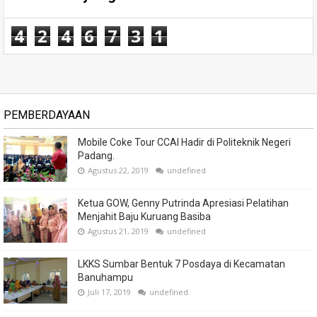
4
2
4
6
7
3
1
PEMBERDAYAAN
Mobile Coke Tour CCAI Hadir di Politeknik Negeri
Padang.
Agustus 22, 2019
undefined
Ketua GOW, Genny Putrinda Apresiasi Pelatihan
Menjahit Baju Kuruang Basiba
Agustus 21, 2019
undefined
LKKS Sumbar Bentuk 7 Posdaya di Kecamatan
Banuhampu
Juli 17, 2019
undefined