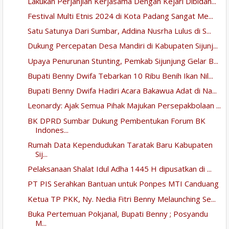
Lakukan Perjanjian Kerjasama Dengan Kejari Dibidan...
Festival Multi Etnis 2024 di Kota Padang Sangat Me...
Satu Satunya Dari Sumbar, Addina Nusrha Lulus di S...
Dukung Percepatan Desa Mandiri di Kabupaten Sijunj...
Upaya Penurunan Stunting, Pemkab Sijunjung Gelar B...
Bupati Benny Dwifa Tebarkan 10 Ribu Benih Ikan Nil...
Bupati Benny Dwifa Hadiri Acara Bakawua Adat di Na...
Leonardy: Ajak Semua Pihak Majukan Persepakbolaan ...
BK DPRD Sumbar Dukung Pembentukan Forum BK
Indones...
Rumah Data Kependudukan Taratak Baru Kabupaten
Sij...
Pelaksanaan Shalat Idul Adha 1445 H dipusatkan di ...
PT PIS Serahkan Bantuan untuk Ponpes MTI Canduang
Ketua TP PKK, Ny. Nedia Fitri Benny Melaunching Se...
Buka Pertemuan Pokjanal, Bupati Benny ; Posyandu
M...