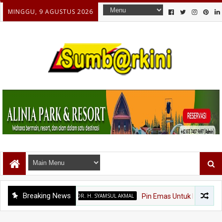
MINGGU, 9 AGUSTUS 2026
Breaking News
DR. H. SYAMSUL AKMAL
Pin Emas Untuk Dr. Syamsul Akmal