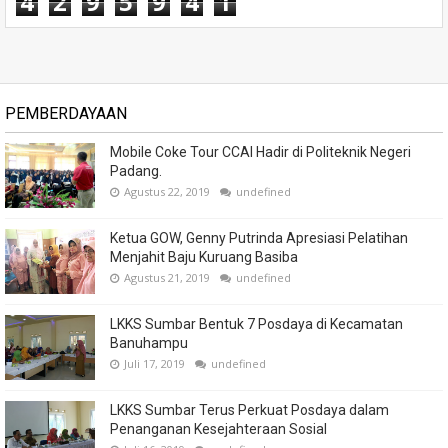
4
2
9
5
9
4
1
PEMBERDAYAAN
Mobile Coke Tour CCAI Hadir di Politeknik Negeri
Padang.
Agustus 22, 2019
undefined
Ketua GOW, Genny Putrinda Apresiasi Pelatihan
Menjahit Baju Kuruang Basiba
Agustus 21, 2019
undefined
LKKS Sumbar Bentuk 7 Posdaya di Kecamatan
Banuhampu
Juli 17, 2019
undefined
LKKS Sumbar Terus Perkuat Posdaya dalam
Penanganan Kesejahteraan Sosial