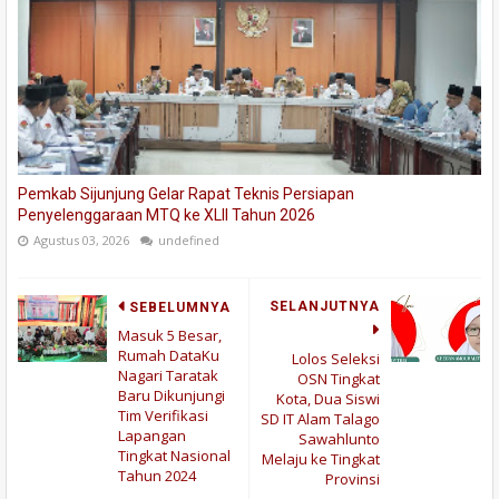
Pemkab Sijunjung Gelar Rapat Teknis Persiapan
Penyelenggaraan MTQ ke XLII Tahun 2026
Agustus 03, 2026
undefined
SELANJUTNYA
SEBELUMNYA
Masuk 5 Besar,
Rumah DataKu
Lolos Seleksi
Nagari Taratak
OSN Tingkat
Baru Dikunjungi
Kota, Dua Siswi
Tim Verifikasi
SD IT Alam Talago
Lapangan
Sawahlunto
Tingkat Nasional
Melaju ke Tingkat
Tahun 2024
Provinsi