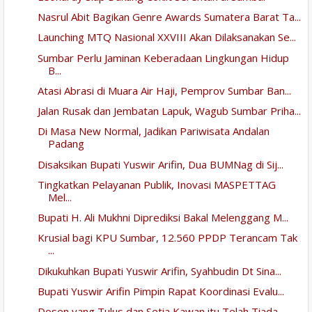
Nasrul Abit Bagikan Genre Awards Sumatera Barat Ta...
Launching MTQ Nasional XXVIII Akan Dilaksanakan Se...
Sumbar Perlu Jaminan Keberadaan Lingkungan Hidup
B...
Atasi Abrasi di Muara Air Haji, Pemprov Sumbar Ban...
Jalan Rusak dan Jembatan Lapuk, Wagub Sumbar Priha...
Di Masa New Normal, Jadikan Pariwisata Andalan
Padang
Disaksikan Bupati Yuswir Arifin, Dua BUMNag di Sij...
Tingkatkan Pelayanan Publik, Inovasi MASPETTAG
Mel...
Bupati H. Ali Mukhni Diprediksi Bakal Melenggang M...
Krusial bagi KPU Sumbar, 12.560 PPDP Terancam Tak
...
Dikukuhkan Bupati Yuswir Arifin, Syahbudin Dt Sina...
Bupati Yuswir Arifin Pimpin Rapat Koordinasi Evalu...
Dosen yang Tulus dan Setia Kawan itu Telah Tiada