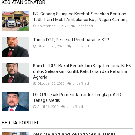
KEGIATAN SENATOR
BRI Cabang Sijunjung Kembali Serahkan Bantuan
TJSL 1 Unit Mobil Ambulance Bagi Nagari Kamang
November 15, 2022
undefined
Tunda DPT, Percepat Pembuatan e-KTP
Oktober 23, 2020
undefined
Komite I DPD Bakal Bentuk Tim Kerja bersama KLHK
untuk Selesaikan Konflik Kehutanan dan Reforma
Agraria
Oktober 07, 2020
undefined
DPD RI Desak Pemerintah untuk Lengkapi APD
Tenaga Medis
April 06, 2020
undefined
BERITA POPULER
AHY Melanglang ke Indonesia Timur