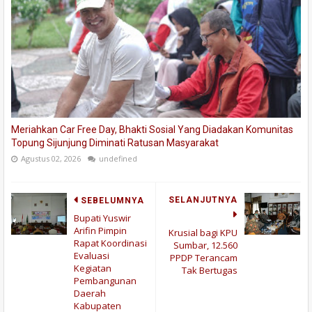
Meriahkan Car Free Day, Bhakti Sosial Yang Diadakan Komunitas
Topung Sijunjung Diminati Ratusan Masyarakat
Agustus 02, 2026
undefined
SELANJUTNYA
SEBELUMNYA
Bupati Yuswir
Arifin Pimpin
Krusial bagi KPU
Rapat Koordinasi
Sumbar, 12.560
Evaluasi
PPDP Terancam
Kegiatan
Tak Bertugas
Pembangunan
Daerah
Kabupaten