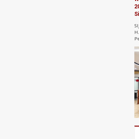
2
S
SI
H.
Pe