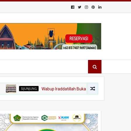
SIJUNJUNG
Wabup Iraddatillah Buka Diklat Paskibraka 2026, 56 Putr