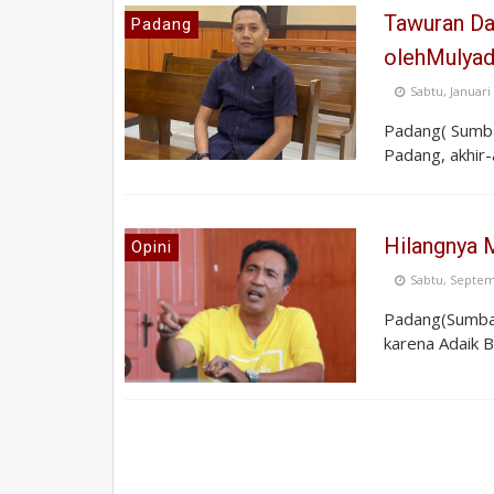
Tawuran Da
Padang
olehMulyad
Sabtu, Januari
Padang( Sumba
Padang, akhir-
Hilangnya 
Opini
Sabtu, Septem
Padang(Sumbar
karena Adaik Ba