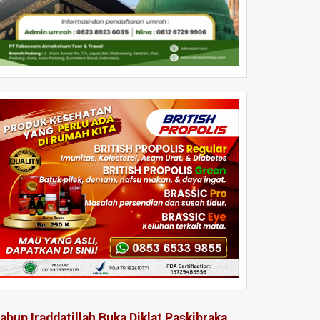
abup Iraddatillah Buka Diklat Paskibraka