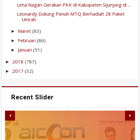
Lima Nagari Gerakan PKK di Kabupaten Sijunjung di ...
Leonardy Dukung Penuh MTQ Berhadiah 28 Paket
Umrah
Maret
(83)
►
Februari
(86)
►
Januari
(51)
►
2018
(787)
►
2017
(32)
►
Recent Slider
RABU INI MAHASISWA AKAN
PERBAIKAN IPA GUNUNG