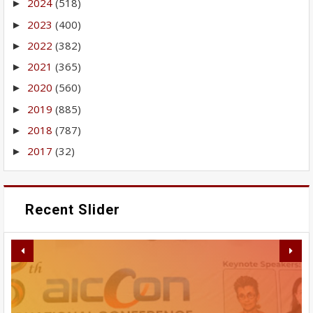
2024
(518)
►
2023
(400)
►
2022
(382)
►
2021
(365)
►
2020
(560)
►
2019
(885)
►
2018
(787)
►
2017
(32)
►
Recent Slider
RABU INI MAHASISWA AKAN
PERBAIKAN IPA GUNUNG