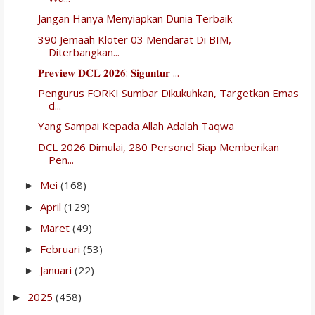
Jangan Hanya Menyiapkan Dunia Terbaik
390 Jemaah Kloter 03 Mendarat Di BIM,
Diterbangkan...
𝐏𝐫𝐞𝐯𝐢𝐞𝐰 𝐃𝐂𝐋 𝟐𝟎𝟐𝟔: 𝐒𝐢𝐠𝐮𝐧𝐭𝐮𝐫 ...
Pengurus FORKI Sumbar Dikukuhkan, Targetkan Emas
d...
Yang Sampai Kepada Allah Adalah Taqwa
DCL 2026 Dimulai, 280 Personel Siap Memberikan
Pen...
Mei
(168)
►
April
(129)
►
Maret
(49)
►
Februari
(53)
►
Januari
(22)
►
2025
(458)
►