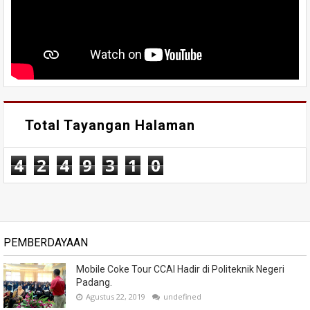
Total Tayangan Halaman
4
2
4
9
3
1
0
PEMBERDAYAAN
Mobile Coke Tour CCAI Hadir di Politeknik Negeri
Padang.
Agustus 22, 2019
undefined