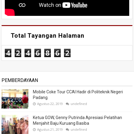
Total Tayangan Halaman
4
2
4
6
8
6
2
PEMBERDAYAAN
Mobile Coke Tour CCAI Hadir di Politeknik Negeri
Padang.
Agustus 22, 2019
undefined
Ketua GOW, Genny Putrinda Apresiasi Pelatihan
Menjahit Baju Kuruang Basiba
Agustus 21, 2019
undefined