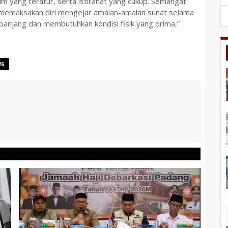
m yang teratur, serta istirahat yang cukup. Semangat
i memaksakan diri mengejar amalan-amalan sunat selama
panjang dan membutuhkan kondisi fisik yang prima,”
26