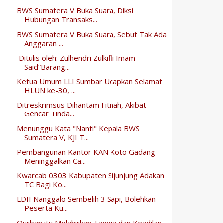
BWS Sumatera V Buka Suara, Diksi
Hubungan Transaks...
BWS Sumatera V Buka Suara, Sebut Tak Ada
Anggaran ...
Ditulis oleh: Zulhendri Zulkifli Imam
Said“Barang...
Ketua Umum LLI Sumbar Ucapkan Selamat
HLUN ke-30, ...
Ditreskrimsus Dihantam Fitnah, Akibat
Gencar Tinda...
Menunggu Kata "Nanti" Kepala BWS
Sumatera V, KJI T...
Pembangunan Kantor KAN Koto Gadang
Meninggalkan Ca...
Kwarcab 0303 Kabupaten Sijunjung Adakan
TC Bagi Ko...
LDII Nanggalo Sembelih 3 Sapi, Bolehkan
Peserta Ku...
Qurban itu Melahirkan Taqwa dan Keadilan