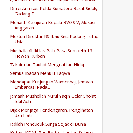
Ditreskrimsus Polda Sumatera Barat Sidak,
Gudang D...
Menanti Kejujuran Kepala BWSS V, Alokasi
Anggaran ...
Mertua Direktur RS Ibnu Sina Padang Tutup
Usia
Mushalla Al Ikhlas Palo Pasa Sembelih 13
Hewan Kurban
Takbir dan Tauhid Menguatkan Hidup
Semua Ibadah Menuju Taqwa
Mendapat Kunjungan Wamenhaj, Jemaah
Embarkasi Pada...
Jamaah Mushollah Nurul Yaqin Gelar Sholat
Idul Adh...
Bijak Menjaga Pendengaran, Penglihatan
dan Hati
Jadilah Penduduk Surga Sejak di Dunia
Ketum KONI, Rusdianto Ucapkan Selamat