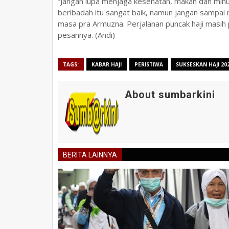
“Jangan lupa menjaga kesehatan, makan dan minu
beribadah itu sangat baik, namun jangan sampa
masa pra Armuzna. Perjalanan puncak haji masih 
pesannya. (Andi)
TAGS:
KABAR HAJI
PERISTIWA
SUKSESKAN HAJI 20
About sumbarkini
BERITA LAINNYA