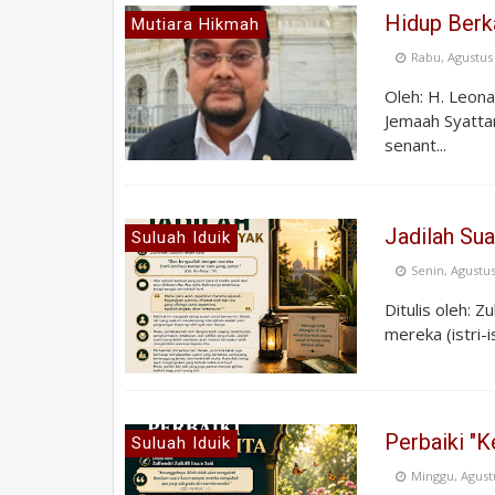
Hidup Berk
Mutiara Hikmah
Rabu, Agustus 
Oleh: H. Leon
Jemaah Syattar
senant...
Jadilah Su
Suluah Iduik
Senin, Agustus
Ditulis oleh: Z
mereka (istri-
Perbaiki "K
Suluah Iduik
Minggu, Agust