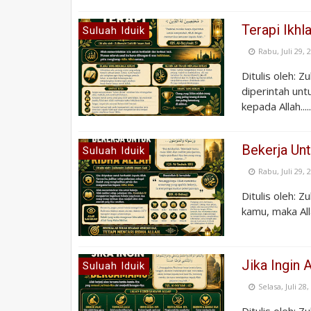
Terapi Ikhl
Suluah Iduik
Rabu, Juli 29, 
Ditulis oleh: 
diperintah un
kepada Allah.....
Bekerja Unt
Suluah Iduik
Rabu, Juli 29, 
Ditulis oleh: Z
kamu, maka All
Jika Ingin 
Suluah Iduik
Selasa, Juli 28
Ditulis oleh: Z