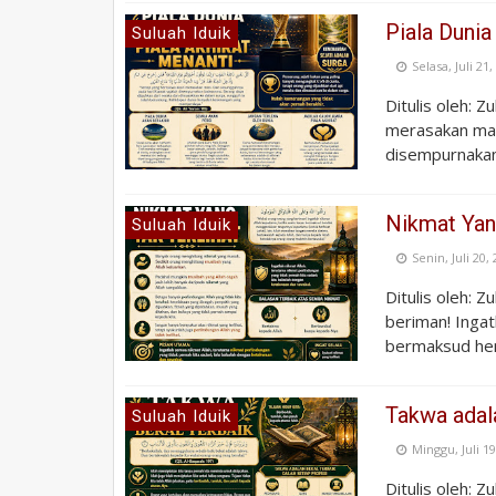
Piala Dunia
Suluah Iduik
Selasa, Juli 21
Ditulis oleh: 
merasakan mat
disempurnakan.
Nikmat Yang
Suluah Iduik
Senin, Juli 20,
Ditulis oleh: 
beriman! Ingat
bermaksud hen
Takwa adal
Suluah Iduik
Minggu, Juli 19
Ditulis oleh: Z