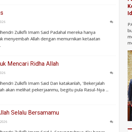
K
as
I
2026
P
bu
Zulhendri Zulkifli Imam Said Padahal mereka hanya
m
tuk menyembah Allah dengan memurnikan ketaatan
me
.
uk Mencari Ridha Allah
2026
ulhendri Zulkifli Imam Said Dan katakanlah, 'Bekerjalah
ah akan melihat pekerjaanmu, begitu pula Rasul-Nya ...
Allah Selalu Bersamamu
, 2026
ulhendri Zulkifli Imam Said "...Sesungguhnya Aku benar-