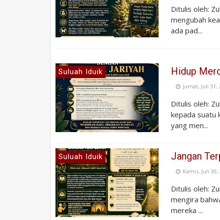
Ditulis oleh: Z
mengubah kea
ada pad...
Hidup Merd
Suluah Iduik
Jumat, Juli 31,
Ditulis oleh: 
kepada suatu k
yang men...
Jangan Ter
Suluah Iduik
Kamis, Juli 30,
Ditulis oleh: Z
mengira bahwa
mereka ...