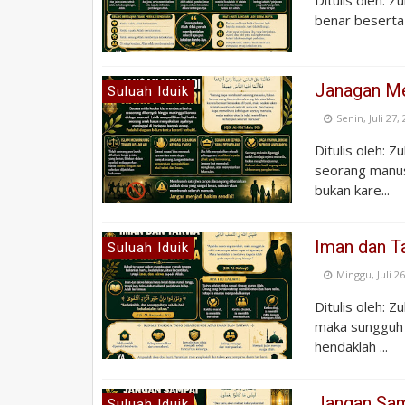
benar beserta 
Janagan Me
Suluah Iduik
Senin, Juli 27,
Ditulis oleh: 
seorang manus
bukan kare...
Iman dan 
Suluah Iduik
Minggu, Juli 26
Ditulis oleh: 
maka sungguh
hendaklah ...
Jangan Sam
Suluah Iduik