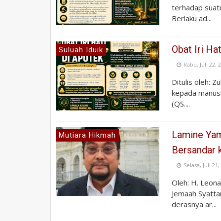
terhadap suat
Berlaku ad...
Obat Iri Ha
Suluah Iduik
Rabu, Juli 22, 
Ditulis oleh: 
kepada manusia
(QS....
Lamine Yama
Mutiara Hikmah
Bersandar 
Selasa, Juli 21
Oleh: H. Leon
Jemaah Syattar
derasnya ar...