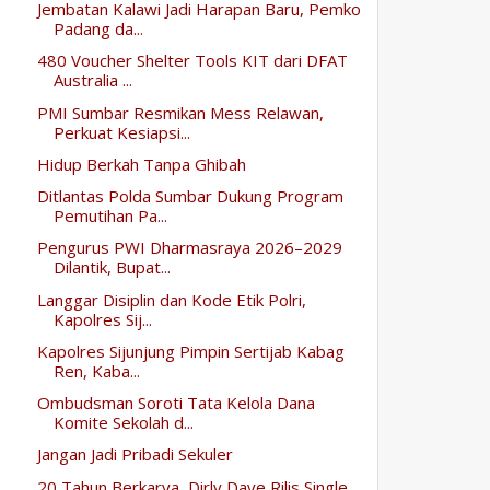
Jembatan Kalawi Jadi Harapan Baru, Pemko
Padang da...
480 Voucher Shelter Tools KIT dari DFAT
Australia ...
PMI Sumbar Resmikan Mess Relawan,
Perkuat Kesiapsi...
Hidup Berkah Tanpa Ghibah
Ditlantas Polda Sumbar Dukung Program
Pemutihan Pa...
Pengurus PWI Dharmasraya 2026–2029
Dilantik, Bupat...
Langgar Disiplin dan Kode Etik Polri,
Kapolres Sij...
Kapolres Sijunjung Pimpin Sertijab Kabag
Ren, Kaba...
Ombudsman Soroti Tata Kelola Dana
Komite Sekolah d...
Jangan Jadi Pribadi Sekuler
20 Tahun Berkarya, Dirly Dave Rilis Single